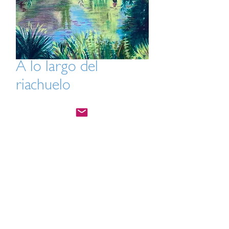
A lo largo del
riachuelo
Precio
USD 40.00
Agregar al carrito
Impresión 8 x 10 de "Along the Creek"
en papel mate
All Artwork ©Julia Hill