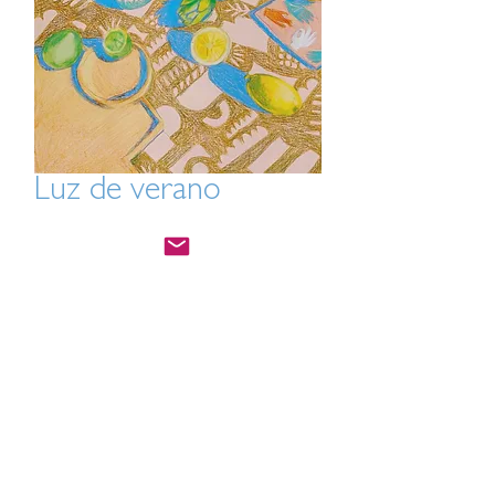
Luz de verano
Precio
USD 40.00
Agregar al carrito
Impresión de 9 x 12 de "Summer Light"
en papel mate
All Artwork ©Julia Hill